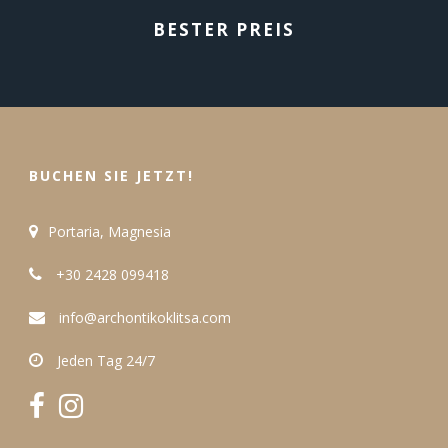
BESTER PREIS
BUCHEN SIE JETZT!
Portaria, Magnesia
+30 2428 099418
info@archontikoklitsa.com
Jeden Tag 24/7