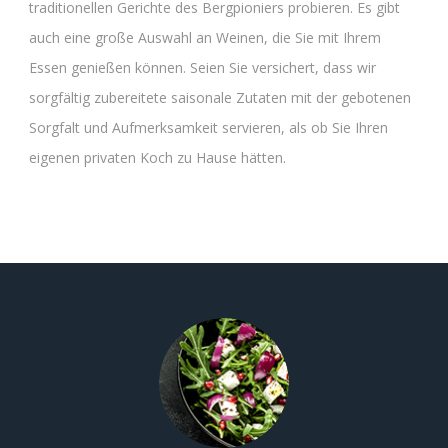
traditionellen Gerichte des Bergpioniers probieren. Es gibt
auch eine große Auswahl an Weinen, die Sie mit Ihrem
Essen genießen können. Seien Sie versichert, dass wir
sorgfältig zubereitete saisonale Zutaten mit der gebotenen
Sorgfalt und Aufmerksamkeit servieren, als ob Sie Ihren
eigenen privaten Koch zu Hause hätten.